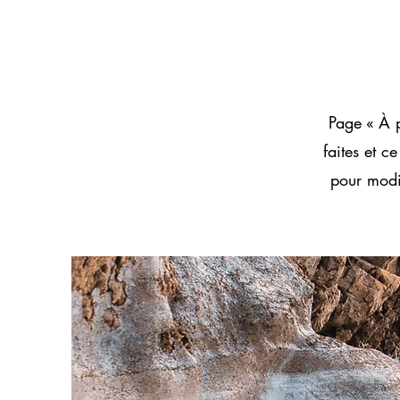
Page « À p
faites et c
pour modif