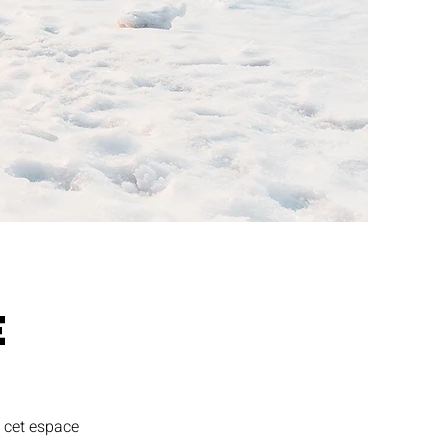
e
z cet espace